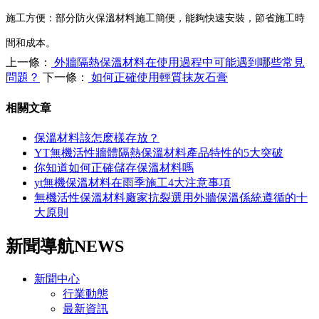
施工方便：部分防火保溫材料施工簡便，能夠快速安裝，節省施工時
間和成本。
上一條：
外牆隔熱保溫材料在使用過程中可能遇到哪些常見
問題？
下一條：
如何正確使用輕質抹灰石膏
相關文章
保溫材料該怎麽樣存放？
YT無機活性牆體隔熱保溫材料產品特性的5大突破
你知道如何正確儲存保溫材料嗎
yt無機保溫材料在雨季施工4大注意事項
無機活性保溫材料廠家抗裂選用外牆保溫係統遵循的十
大原則
新聞導航
NEWS
新聞中心
行業動態
最新資訊